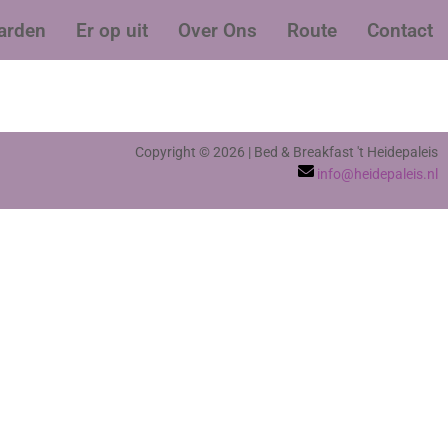
arden
Er op uit
Over Ons
Route
Contact
Copyright © 2026 | Bed & Breakfast 't Heidepaleis
info@heidepaleis.nl